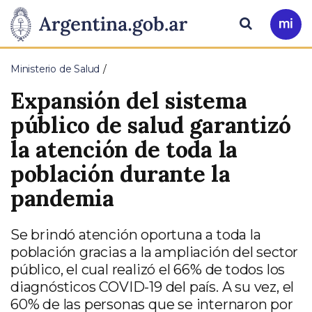
Pasar al contenido principal
Presidencia
Buscar
Ir
a
de
Mi
Ministerio de Salud
Arg
la
Expansión del sistema
Nación
público de salud garantizó
la atención de toda la
población durante la
pandemia
Se brindó atención oportuna a toda la
población gracias a la ampliación del sector
público, el cual realizó el 66% de todos los
diagnósticos COVID-19 del país. A su vez, el
60% de las personas que se internaron por