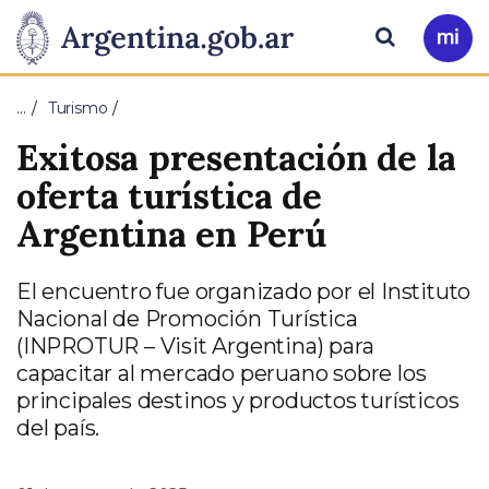
Pasar al contenido principal
Presidencia
Buscar
Ir
a
de
Mi
…
Turismo
Arg
la
Exitosa presentación de la
Nación
oferta turística de
Argentina en Perú
El encuentro fue organizado por el Instituto
Nacional de Promoción Turística
(INPROTUR – Visit Argentina) para
capacitar al mercado peruano sobre los
principales destinos y productos turísticos
del país.