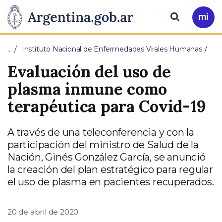
Pasar al contenido principal
Presidencia
Buscar
Ir
a
de
Mi
…
Instituto Nacional de Enfermedades Virales Humanas
Arg
la
Evaluación del uso de
Nación
plasma inmune como
terapéutica para Covid-19
A través de una teleconferencia y con la
participación del ministro de Salud de la
Nación, Ginés González García, se anunció
la creación del plan estratégico para regular
el uso de plasma en pacientes recuperados.
20 de abril de 2020