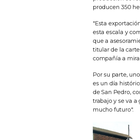
producen 350 hec
"Esta exportació
esta escala y com
que a asesoramien
titular de la cart
compañía a mira
Por su parte, un
es un día históri
de San Pedro, co
trabajo y se va 
mucho futuro".