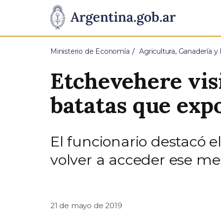
Pasar al contenido principal
Presidencia
de
Ministerio de Economía
Agricultura, Ganadería y
la
Etchevehere vis
Nación
batatas que exp
El funcionario destacó el
volver a acceder ese me
21 de mayo de 2019