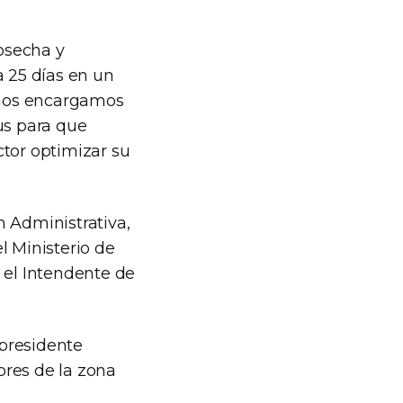
cosecha y
a 25 días en un
s nos encargamos
rus para que
ctor optimizar su
n Administrativa,
l Ministerio de
 el Intendente de
 presidente
ores de la zona