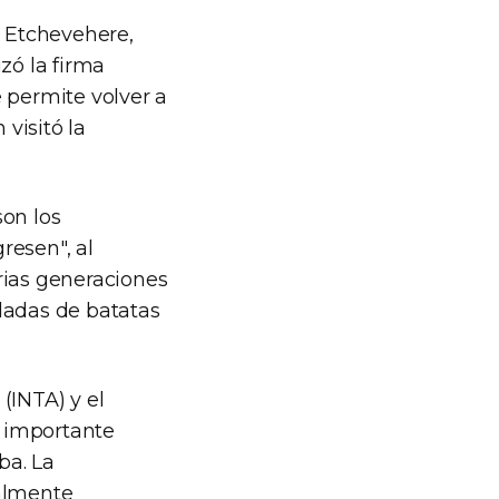
l Etchevehere,
zó la firma
 permite volver a
visitó la
son los
resen", al
rias generaciones
ladas de batatas
(INTA) y el
a importante
ba. La
ualmente