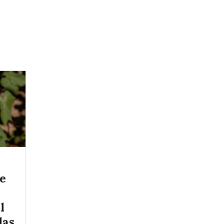
ce
l
las