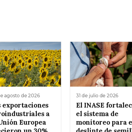
de agosto de 2026
31 de julio de 2026
s exportaciones
El INASE fortale
roindustriales a
el sistema de
 Unión Europea
monitoreo para e
ecieron un 30%
deslinte de semil