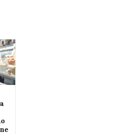
la
no
rne