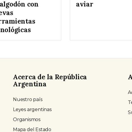
 algodón con
aviar
evas
rramientas
cnológicas
Acerca de la República
A
Argentina
A
Nuestro país
T
Leyes argentinas
S
Organismos
Mapa del Estado