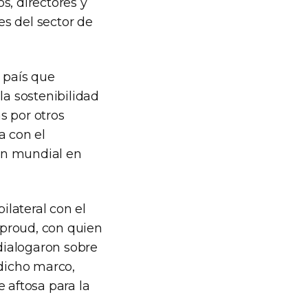
os, directores y
s del sector de
n país que
la sostenibilidad
s por otros
a con el
ón mundial en
ilateral con el
leproud, con quien
dialogaron sobre
 dicho marco,
 aftosa para la