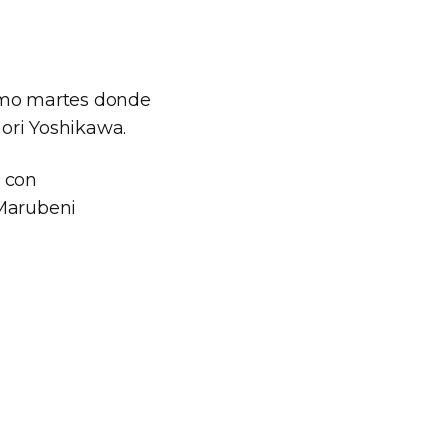
ximo martes donde
mori Yoshikawa.
 con
 Marubeni