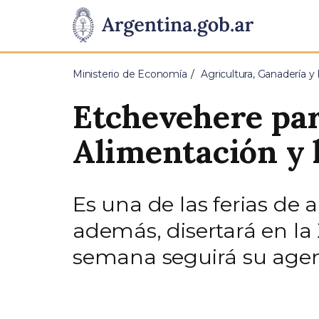
Pasar al contenido principal
Presidencia
de
Ministerio de Economía
Agricultura, Ganadería y
la
Etchevehere part
Nación
Alimentación y l
Es una de las ferias de
además, disertará en la 
semana seguirá su agen