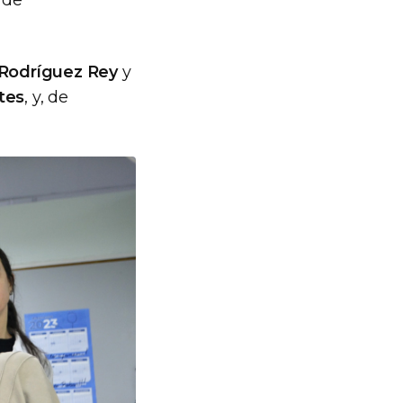
 de
a Rodríguez Rey
y
tes
, y, de