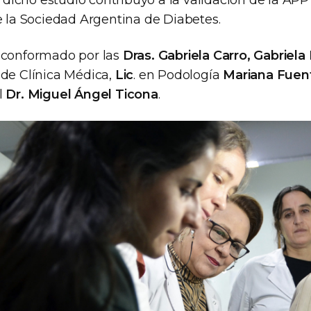
icho estudio contribuyó a la validación de la APP
e la Sociedad Argentina de Diabetes.
 conformado por las
Dras. Gabriela Carro, Gabriel
de Clínica Médica,
Lic
. en Podología
Mariana Fuen
l
Dr. Miguel Ángel Ticona
.