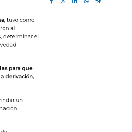
na
, tuvo como
ron al
, determinar el
ravedad
rlas para que
a derivación,
rindar un
rmación