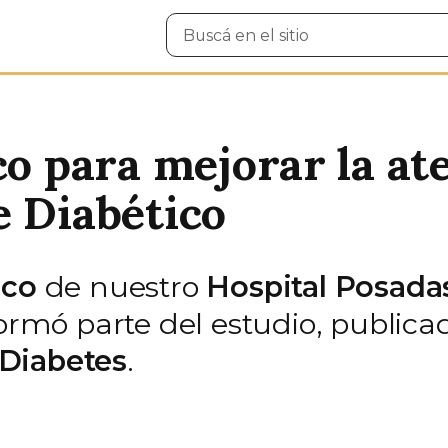
Buscar
en
el
sitio
co para mejorar la at
e Diabético
ico
de nuestro
Hospital Posada
formó parte del estudio, publica
 Diabetes
.