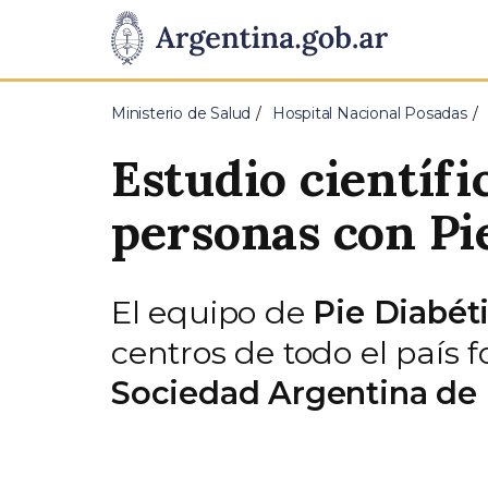
Pasar al contenido principal
Presidencia
de
Ministerio de Salud
Hospital Nacional Posadas
la
Estudio científi
Nación
personas con Pi
El equipo de
Pie Diabét
centros de todo el país 
Sociedad Argentina de