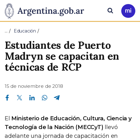
Pasar al contenido principal
Presidencia
Buscar
Ir
a
de
Mi
…
Educación
Arg
la
Estudiantes de Puerto
Nación
Madryn se capacitan en
técnicas de RCP
15 de noviembre de 2018
Compartir en Facebook
Compartir en Twitter
Compartir en Linkedin
Compartir en Whatsapp
Compartir en Telegram
El
Ministerio de Educación, Cultura, Ciencia y
Tecnología de la Nación (MECCyT)
llevó
adelante una jornada de capacitación en