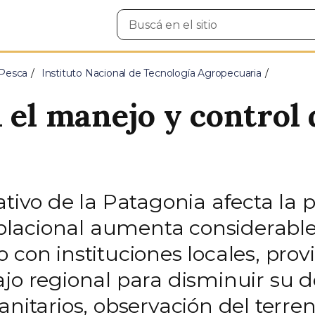
Buscar
en
el
sitio
 Pesca
Instituto Nacional de Tecnología Agropecuaria
 el manejo y control 
ativo de la Patagonia afecta la
lacional aumenta considerablem
 con instituciones locales, provi
ajo regional para disminuir su 
anitarios, observación del terre