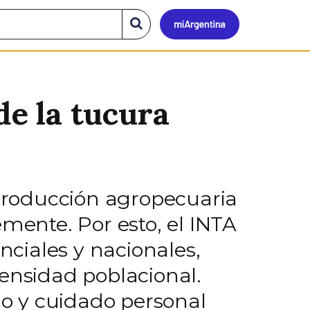
Mi
Buscar
en
el
Argen
sitio
de la tucura
 producción agropecuaria
ente. Por esto, el INTA
nciales y nacionales,
densidad poblacional.
no y cuidado personal