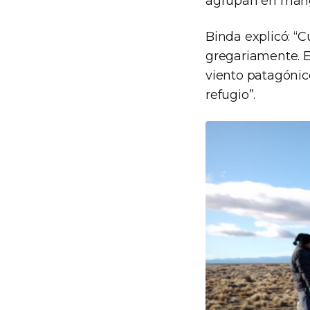
agrupan en manga
Binda explicó: “
gregariamente. E
viento patagónic
refugio”.