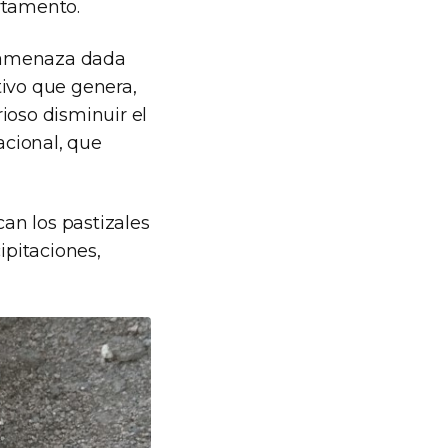
rtamento.
La amenaza dada
tivo que genera,
ioso disminuir el
acional, que
can los pastizales
pitaciones,