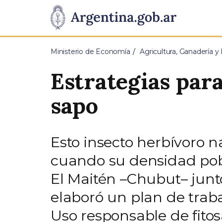
Pasar al contenido principal
Presidencia
de
Ministerio de Economía
Agricultura, Ganadería y
la
Estrategias para
Nación
sapo
Esto insecto herbívoro n
cuando su densidad pob
El Maitén –Chubut– junto
elaboró un plan de trab
Uso responsable de fitos