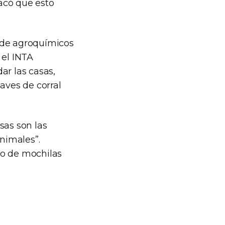
tacó que esto
 de agroquímicos
 el INTA
ar las casas,
aves de corral
sas son las
animales”.
so de mochilas