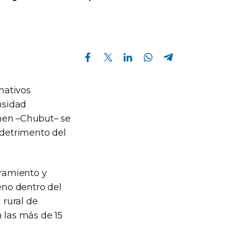
Compartir en Facebook
Compartir en Twitter
Compartir en Linkedin
Compartir en Whatsapp
Compartir en Telegram
 nativos
nsidad
men –Chubut– se
 detrimento del
oramiento y
eno dentro del
 rural de
 las más de 15