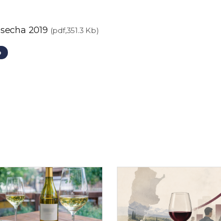
osecha 2019
(pdf,351.3 Kb)
o