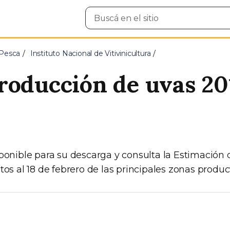
Buscar
en
el
sitio
 Pesca
Instituto Nacional de Vitivinicultura
roducción de uvas 20
ponible para su descarga y consulta la Estimación
os al 18 de febrero de las principales zonas product