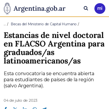
Pasar al contenido principal
Presidencia
Buscar
Ir
a
de
Mi
…
Becas del Ministerio de Capital Humano
Arg
la
Estancias de nivel doctoral
Nación
en FLACSO Argentina para
graduados/as
latinoamericanos/as
Esta convocatoria se encuentra abierta
para estudiantes de países de la región
(salvo Argentina).
04 de julio de 2023
Compartir en Facebook
Compartir en Twitter
Compartir en Linkedin
Compartir en Whatsapp
Compartir en Telegram