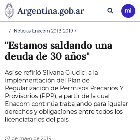
Pasar al contenido principal
Presidencia
Buscar
Ir
a
de
Mi
…
Noticias Enacom 2018-2019
Arg
la
"Estamos saldando una
Nación
deuda de 30 años"
Así se refirió Silvana Giudici a la
implementación del Plan de
Regularización de Permisos Precarios Y
Provisorios (PPP), a partir de la cual
Enacom continúa trabajando para igualar
derechos y obligaciones entre todos los
licenciatarios del país.
03 de mayo de 2019