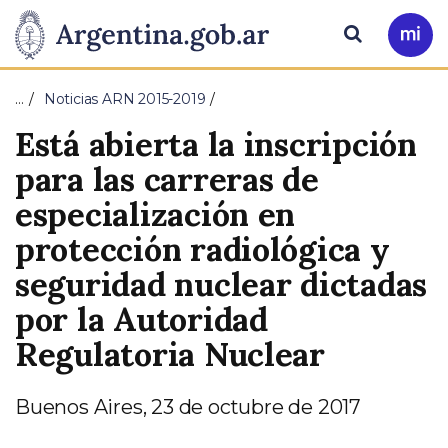
Pasar al contenido principal
Presidencia
Buscar
Ir
a
de
Mi
…
Noticias ARN 2015-2019
Arg
la
Está abierta la inscripción
Nación
para las carreras de
especialización en
protección radiológica y
seguridad nuclear dictadas
por la Autoridad
Regulatoria Nuclear
Buenos Aires, 23 de octubre de 2017