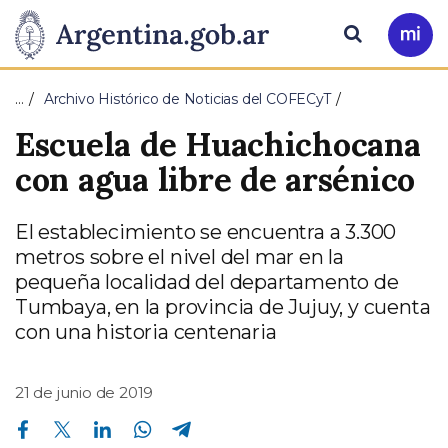
Pasar al contenido principal
Presidencia
Buscar
Ir
a
de
Mi
…
Archivo Histórico de Noticias del COFECyT
Arg
la
Escuela de Huachichocana
Nación
con agua libre de arsénico
El establecimiento se encuentra a 3.300
metros sobre el nivel del mar en la
pequeña localidad del departamento de
Tumbaya, en la provincia de Jujuy, y cuenta
con una historia centenaria
21 de junio de 2019
Compartir en Facebook
Compartir en Twitter
Compartir en Linkedin
Compartir en Whatsapp
Compartir en Telegram