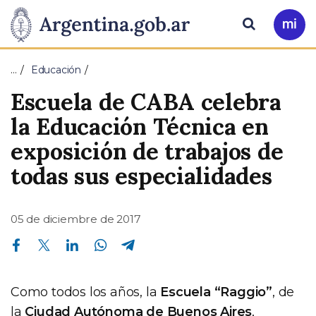
Pasar al contenido principal
Presidencia
Buscar
Ir
a
de
Mi
…
Educación
Arg
la
Escuela de CABA celebra
Nación
la Educación Técnica en
exposición de trabajos de
todas sus especialidades
05 de diciembre de 2017
Compartir en Facebook
Compartir en Twitter
Compartir en Linkedin
Compartir en Whatsapp
Compartir en Telegram
Como todos los años, la
Escuela “Raggio”
, de
la
Ciudad Autónoma de Buenos Aires
,