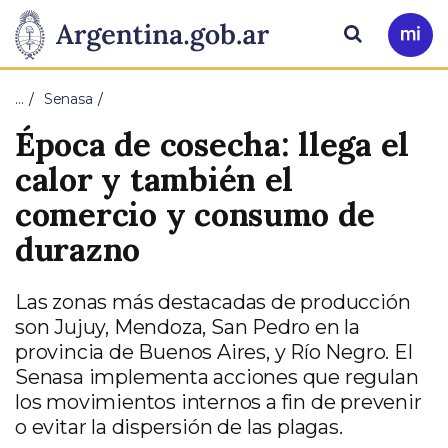
Pasar al contenido principal
Presidencia
Buscar
Ir
a
de
Mi
…
Senasa
Arg
la
Época de cosecha: llega el
Nación
calor y también el
comercio y consumo de
durazno
Las zonas más destacadas de producción
son Jujuy, Mendoza, San Pedro en la
provincia de Buenos Aires, y Río Negro. El
Senasa implementa acciones que regulan
los movimientos internos a fin de prevenir
o evitar la dispersión de las plagas.