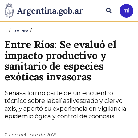
Pasar al contenido principal
Presidencia
Buscar
Ir
a
de
Mi
…
Senasa
Arg
la
Entre Ríos: Se evaluó el
Nación
impacto productivo y
sanitario de especies
exóticas invasoras
Senasa formó parte de un encuentro
técnico sobre jabalí asilvestrado y ciervo
axis, y aportó su experiencia en vigilancia
epidemiológica y control de zoonosis.
07 de octubre de 2025