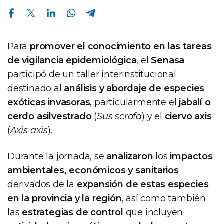
Compartir en Facebook
Compartir en Twitter
Compartir en Linkedin
Compartir en Whatsapp
Compartir en Telegram
Para
promover el conocimiento en las tareas
de vigilancia epidemiológica
, el
Senasa
participó de un taller interinstitucional
destinado al
análisis y abordaje de especies
exóticas invasoras
, particularmente el
jabalí o
cerdo asilvestrado
(
Sus scrofa
) y el
ciervo axis
(
Axis axis
).
Durante la jornada, se
analizaron
los
impactos
ambientales, económicos y sanitarios
derivados de la
expansión de estas especies
en la provincia y la región
, así como también
las
estrategias de control
que incluyen