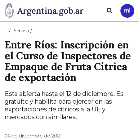
Pasar al contenido principal
Presidencia
Buscar
Ir
a
de
Mi
…
Senasa
Arg
la
Entre Ríos: Inscripción en
Nación
el Curso de Inspectores de
Empaque de Fruta Cítrica
de exportación
Esta abierta hasta el 12 de diciembre. Es
gratuito y habilita para ejercer en las
exportaciones de cítricos a la UE y
mercados con similares.
06 de diciembre de 2021