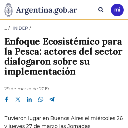
Pasar al contenido principal
Presidencia
Buscar
Ir
a
de
Mi
…
INIDEP
Arg
la
Enfoque Ecosistémico para
Nación
la Pesca: actores del sector
dialogaron sobre su
implementación
29 de marzo de 2019
Compartir en Facebook
Compartir en Twitter
Compartir en Linkedin
Compartir en Whatsapp
Compartir en Telegram
Tuvieron lugar en Buenos Aires el miércoles 26
y jueves 27 de marzo las Jornadas