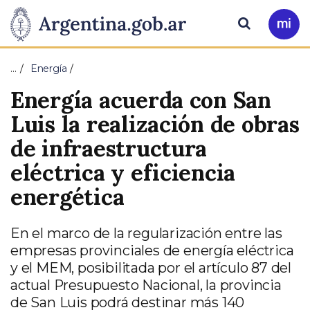
Pasar al contenido principal
Presidencia
Buscar
Ir
a
de
Mi
…
Energía
Arg
la
Energía acuerda con San
Nación
Luis la realización de obras
de infraestructura
eléctrica y eficiencia
energética
En el marco de la regularización entre las
empresas provinciales de energía eléctrica
y el MEM, posibilitada por el artículo 87 del
actual Presupuesto Nacional, la provincia
de San Luis podrá destinar más 140