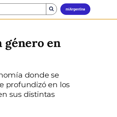
Mi
Buscar
en
el
Argen
sitio
n género en
tonomía donde se
e profundizó en los
n sus distintas