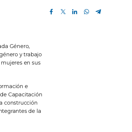
Compartir en Facebook
Compartir en Twitter
Compartir en Linkedin
Compartir en Whatsapp
Compartir en Telegram
nada Género,
género y trabajo
s mujeres en sus
formación e
n de Capacitación
la construcción
ntegrantes de la