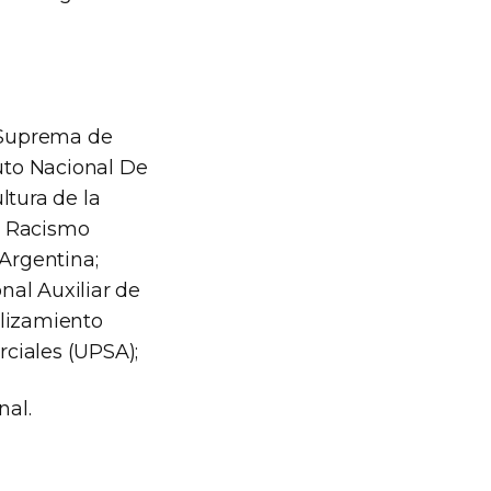
e Suprema de
tuto Nacional De
ltura de la
el Racismo
 Argentina;
nal Auxiliar de
alizamiento
ciales (UPSA);
nal.