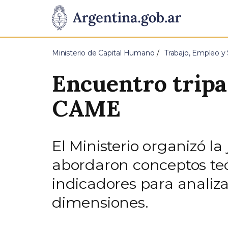
Pasar al contenido principal
Presidencia
de
Ministerio de Capital Humano
Trabajo, Empleo y 
la
Encuentro tripa
Nación
CAME
El Ministerio organizó 
abordaron conceptos teór
indicadores para analiza
dimensiones.