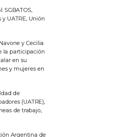
al: SGBATOS,
as y UATRE, Unión
Navone y Cecilia
 la participación
talar en su
nes y mujeres en
aldad de
ibadores (UATRE),
neas de trabajo,
ción Argentina de