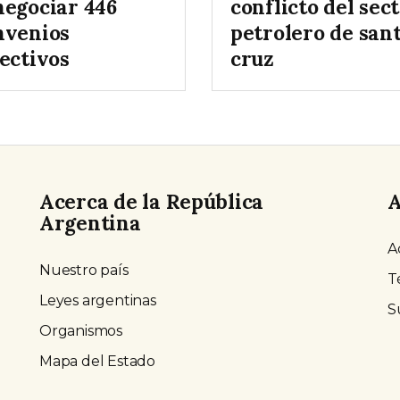
negociar 446
conflicto del sec
nvenios
petrolero de san
ectivos
cruz
Acerca de la República
A
Argentina
A
Nuestro país
T
Leyes argentinas
S
Organismos
Mapa del Estado