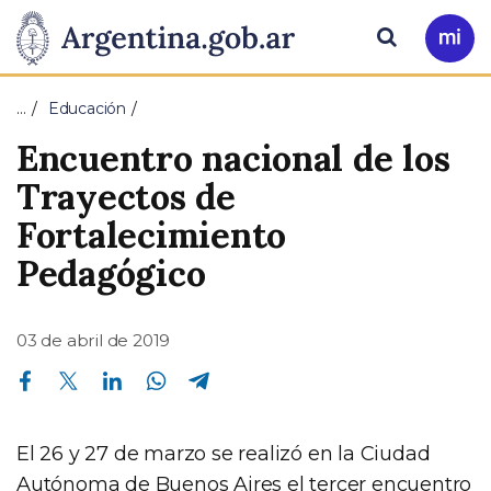
Pasar al contenido principal
Presidencia
Buscar
Ir
a
de
Mi
…
Educación
Arg
la
Encuentro nacional de los
Nación
Trayectos de
Fortalecimiento
Pedagógico
03 de abril de 2019
Compartir en Facebook
Compartir en Twitter
Compartir en Linkedin
Compartir en Whatsapp
Compartir en Telegram
El 26 y 27 de marzo se realizó en la Ciudad
Autónoma de Buenos Aires el tercer encuentro