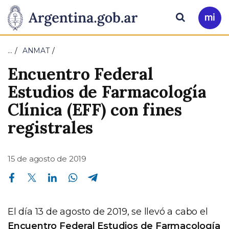
Pasar al contenido principal
Presidencia
Buscar
Ir
a
de
Mi
…
ANMAT
Arg
la
Encuentro Federal
Nación
Estudios de Farmacología
Clínica (EFF) con fines
registrales
15 de agosto de 2019
Compartir en Facebook
Compartir en Twitter
Compartir en Linkedin
Compartir en Whatsapp
Compartir en Telegram
El día 13 de agosto de 2019, se llevó a cabo el
Encuentro Federal Estudios de Farmacología