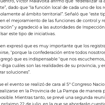
entro, Víctor Malavolta afirmó que “federalizar la a
”, dado que “la función local de cada uno de los r
olamente al ámbito territorial”. Señaló que “este t
en el mejoramiento de las funciones de control y r
ación” y agradeció a las autoridades de Inspección
sar este tipo de iniciativas.
ssen expresó que es muy importante que los registr
irse, “porque la confederación entre todos nosotro
agregó que es indispensable “que nos escuchemos,
 diga cuáles son las realidades de su provincia, y e
r soluciones”.
e el evento se realizó de cara al 5º Congreso Nacio
realizarse en la Provincia de La Pampa de manera p
osible. Mientras tanto, se prevé una segunda reuni
l próximo 22 de julio, en la que se abordarán cuest