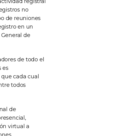
ctividad registral
egistros no
ipo de reuniones
egistro en un
 General de
adores de todo el
s es
 que cada cual
ntre todos
nal de
resencial,
ón virtual a
iones