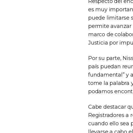
Respecto del encu
es muy importante
puede limitarse s
permite avanzar 
marco de colabor
Justicia por impul
Por su parte, Ni
país puedan reun
fundamental” y 
tome la palabra y
podamos encontra
Cabe destacar qu
Registradores a 
cuando ello sea p
llevarse a cabo e