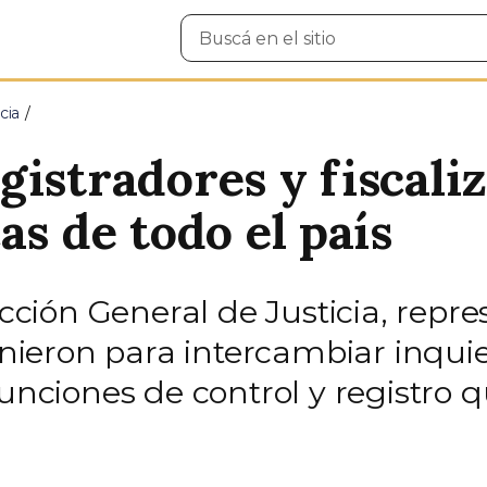
Buscar
en
el
sitio
cia
gistradores y fiscali
as de todo el país
ección General de Justicia, repr
eunieron para intercambiar inqui
funciones de control y registro 