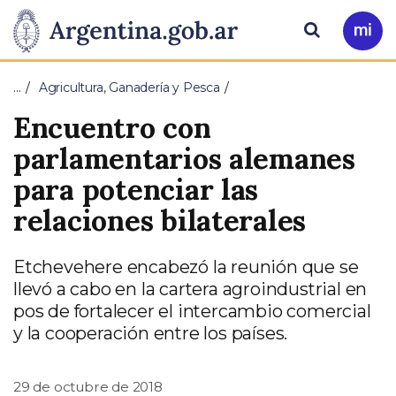
Pasar al contenido principal
Presidencia
Buscar
Ir
a
de
Mi
…
Agricultura, Ganadería y Pesca
Arg
la
Encuentro con
Nación
parlamentarios alemanes
para potenciar las
relaciones bilaterales
Etchevehere encabezó la reunión que se
llevó a cabo en la cartera agroindustrial en
pos de fortalecer el intercambio comercial
y la cooperación entre los países.
29 de octubre de 2018