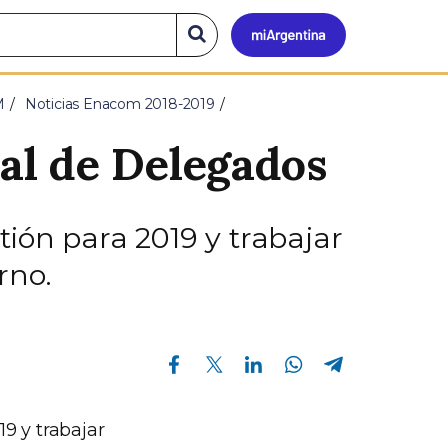
Mi
Buscar
en
el
Argen
sitio
M
Noticias Enacom 2018-2019
al de Delegados
stión para 2019 y trabajar
rno.
Compartir en Facebook
Compartir en Twitter
Compartir en Linkedin
Compartir en Whatsapp
Compartir en Telegram
19 y trabajar