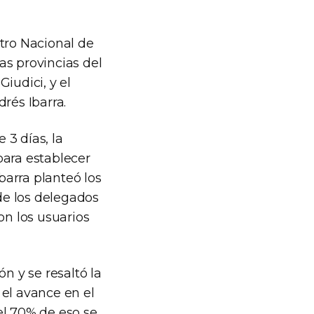
tro Nacional de
as provincias del
Giudici, y el
rés Ibarra.
 3 días, la
para establecer
barra planteó los
 de los delegados
on los usuarios
n y se resaltó la
 el avance en el
el 70% de eso se