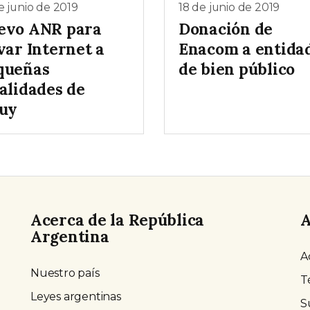
e junio de 2019
18 de junio de 2019
evo ANR para
Donación de
var Internet a
Enacom a entida
queñas
de bien público
alidades de
juy
Acerca de la República
A
Argentina
A
Nuestro país
T
Leyes argentinas
S