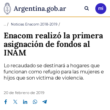
Pasar al contenido principal
Presidencia
Buscar
Ir
a
de
Mi
…
Noticias Enacom 2018-2019
Arg
la
Enacom realizó la primera
Nación
asignación de fondos al
INAM
Lo recaudado se destinará a hogares que
funcionan como refugio para las mujeres e
hijos que son víctima de violencia.
20 de febrero de 2019
Compartir en Facebook
Compartir en Twitter
Compartir en Linkedin
Compartir en Whatsapp
Compartir en Telegram