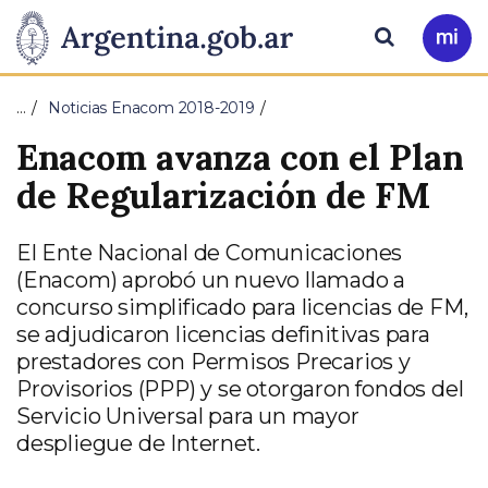
Pasar al contenido principal
Presidencia
Buscar
Ir
a
de
Mi
…
Noticias Enacom 2018-2019
Arg
la
Enacom avanza con el Plan
Nación
de Regularización de FM
El Ente Nacional de Comunicaciones
(Enacom) aprobó un nuevo llamado a
concurso simplificado para licencias de FM,
se adjudicaron licencias definitivas para
prestadores con Permisos Precarios y
Provisorios (PPP) y se otorgaron fondos del
Servicio Universal para un mayor
despliegue de Internet.