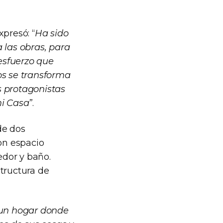
presó: “
Ha sido
las obras, para
esfuerzo que
os se transforma
s protagonistas
mi Casa
”.
de dos
con espacio
edor y baño.
structura de
 un hogar donde