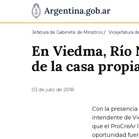
Pasar al contenido principal
Presidencia
de
Jefatura de Gabinete de Ministros
Vicejefatura d
la
En Viedma, Río 
Nación
de la casa propi
03 de julio de 2018
Con la presencia 
intendente de Vi
que el ProCreAr l
oportunidad fue