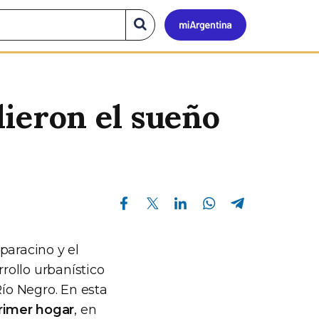
Mi
Buscar
en
el
Argen
sitio
ieron el sueño
Compartir en Facebook
Compartir en Twitter
Compartir en Linkedin
Compartir en Whatsapp
Compartir en Telegram
paracino y el
rollo urbanístico
Río Negro. En esta
primer hogar
, en