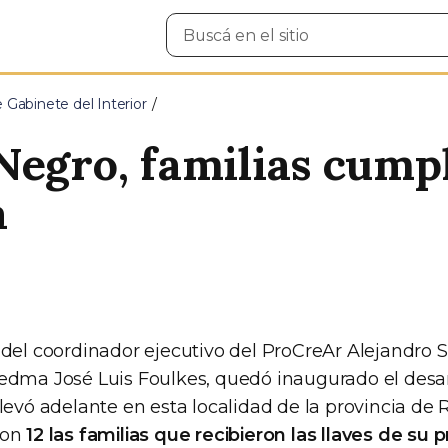
Buscar
en
el
sitio
e Gabinete del Interior
Negro, familias cumpl
a
del coordinador ejecutivo del ProCreAr Alejandro S
edma José Luis Foulkes, quedó inaugurado el desar
levó adelante en esta localidad de la provincia de 
ron
12 las familias que recibieron las llaves de su 