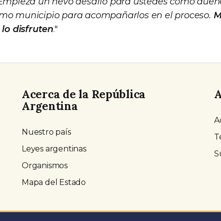
 Empieza un nevo desafío para ustedes como dueño
omo municipio para acompañarlos en el proceso.
M
 lo disfruten
."
Acerca de la República
A
Argentina
A
Nuestro país
T
Leyes argentinas
S
Organismos
Mapa del Estado