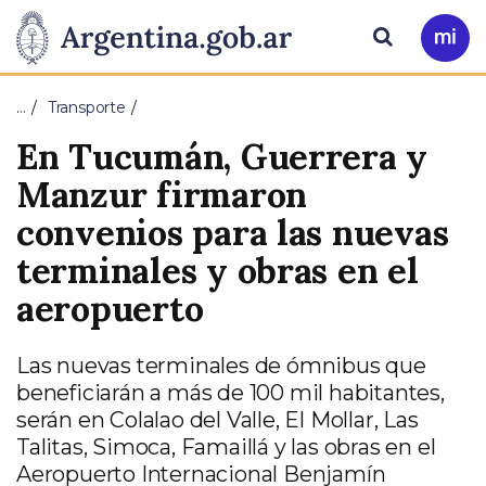
Pasar al contenido principal
Presidencia
Buscar
Ir
a
de
Mi
…
Transporte
Arg
la
En Tucumán, Guerrera y
Nación
Manzur firmaron
convenios para las nuevas
terminales y obras en el
aeropuerto
Las nuevas terminales de ómnibus que
beneficiarán a más de 100 mil habitantes,
serán en Colalao del Valle, El Mollar, Las
Talitas, Simoca, Famaillá y las obras en el
Aeropuerto Internacional Benjamín