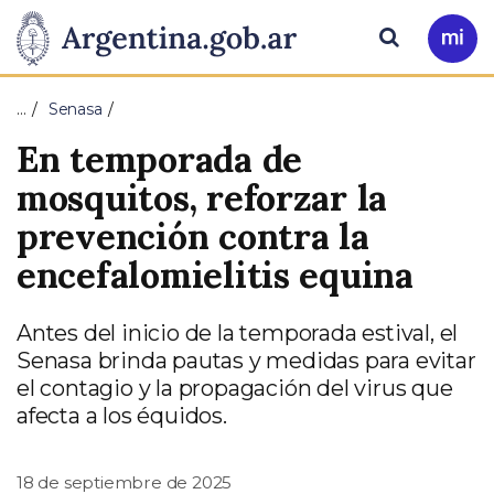
Pasar al contenido principal
Presidencia
Buscar
Ir
a
de
Mi
…
Senasa
Arg
la
En temporada de
Nación
mosquitos, reforzar la
prevención contra la
encefalomielitis equina
Antes del inicio de la temporada estival, el
Senasa brinda pautas y medidas para evitar
el contagio y la propagación del virus que
afecta a los équidos.
18 de septiembre de 2025