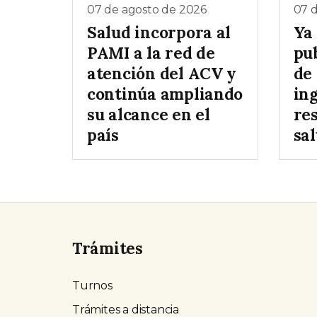
07 de agosto de 2026
07 
Salud incorpora al
Ya
PAMI a la red de
pu
atención del ACV y
de
continúa ampliando
in
su alcance en el
re
país
sa
Trámites
Turnos
Trámites a distancia