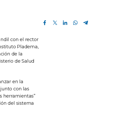
Compartir en Facebook
Compartir en Twitter
Compartir en Linkedin
Compartir en Whatsapp
Compartir en Telegram
ndil con el rector
Instituto Pladema,
ción de la
isterio de Salud
anzar en la
njunto con las
s herramientas”
ción del sistema