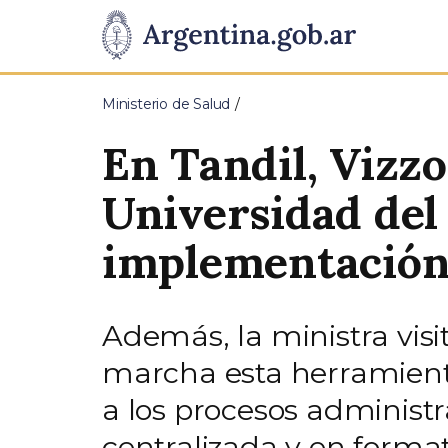
Pasar al contenido principal
Presidencia
de
Ministerio de Salud
la
En Tandil, Vizz
Nación
Universidad del
implementación 
Además, la ministra visit
marcha esta herramienta
a los procesos administ
centralizada y en formato