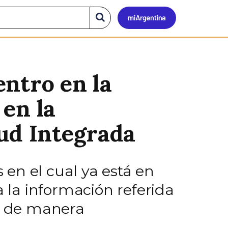
Mi
Buscar
en
el
Argen
sitio
ntro en la
en la
lud Integrada
s en el cual ya está en
la información referida
na de manera