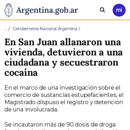
Pasar al contenido principal
Presidencia
Buscar
Ir
a
de
Mi
…
Gendarmería Nacional Argentina
Arg
la
En San Juan allanaron una
Nación
vivienda, detuvieron a una
ciudadana y secuestraron
cocaína
En el marco de una investigación sobre el
comercio de sustancias estupefacientes, el
Magistrado dispuso el registro y detención
de una involucrada.
Se incautaron más de 90 dosis de droga