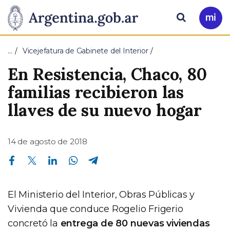
Pasar al contenido principal
Presidencia
Buscar
Ir
a
de
Mi
…
Vicejefatura de Gabinete del Interior
Arg
la
En Resistencia, Chaco, 80
Nación
familias recibieron las
llaves de su nuevo hogar
14 de agosto de 2018
Compartir en Facebook
Compartir en Twitter
Compartir en Linkedin
Compartir en Whatsapp
Compartir en Telegram
El Ministerio del Interior, Obras Públicas y
Vivienda que conduce Rogelio Frigerio
concretó la
entrega de 80 nuevas viviendas