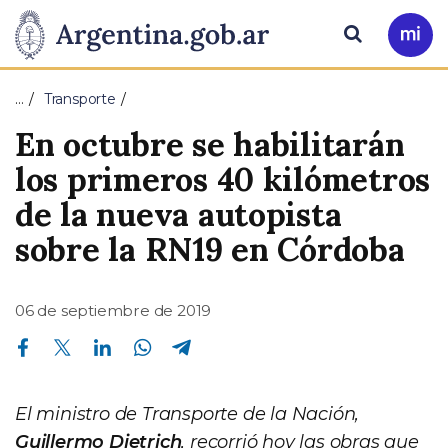
Pasar al contenido principal
Presidencia
Buscar
Ir
a
de
Mi
…
Transporte
Arg
la
En octubre se habilitarán
Nación
los primeros 40 kilómetros
de la nueva autopista
sobre la RN19 en Córdoba
06 de septiembre de 2019
Compartir en Facebook
Compartir en Twitter
Compartir en Linkedin
Compartir en Whatsapp
Compartir en Telegram
El ministro de Transporte de la Nación,
Guillermo Dietrich
, recorrió hoy las obras que