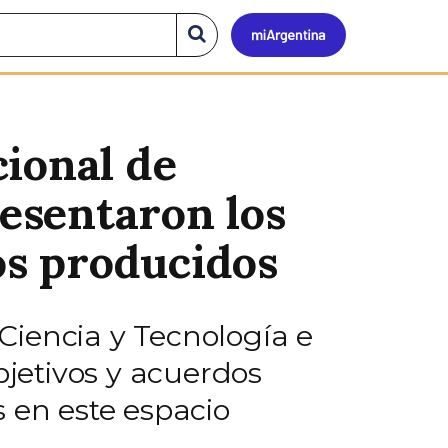
Mi
Buscar
en
el
Argen
sitio
ional de
resentaron los
s producidos
Ciencia y Tecnología e
bjetivos y acuerdos
 en este espacio