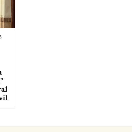
3
a
s”
ral
vil