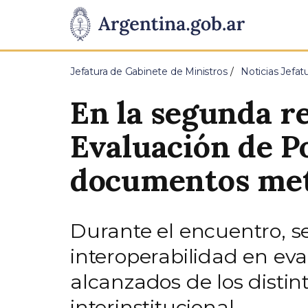
Pasar al contenido principal
Presidencia
de
Jefatura de Gabinete de Ministros
Noticias Jefat
la
En la segunda r
Nación
Evaluación de Po
documentos met
Durante el encuentro, s
interoperabilidad en eva
alcanzados de los disti
interinstitucional.