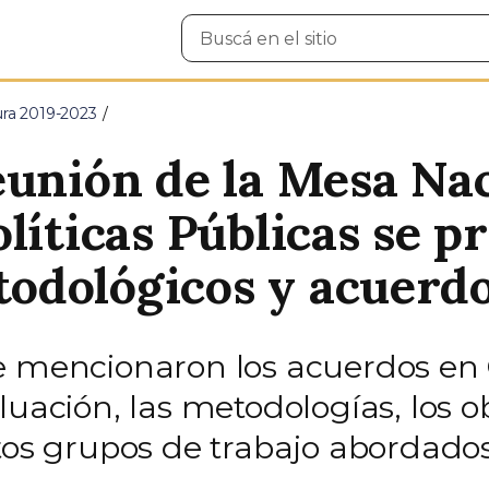
Buscar
en
el
sitio
ura 2019-2023
eunión de la Mesa Nac
líticas Públicas se p
odológicos y acuerdo
e mencionaron los acuerdos en 
luación, las metodologías, los o
ntos grupos de trabajo abordados