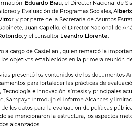
formación,
Eduardo Brau
, el Director Nacional de S
itoreo y Evaluación de Programas Sociales,
Albert
ittor
; y por parte de la Secretaría de Asuntos Estrat
Gabinete,
Juan Capello
, el Director Nacional de Aná
 Rotondo
, y el consultor
Leandro Llorente.
vo a cargo de Castellani, quien remarcó la importa
los objetivos establecidos en la primera reunión de
Arias presentó los contenidos de los documentos An
eamientos para fortalecer las prácticas de evaluaci
, Tecnología e Innovación: síntesis y principales ac
o, Sampayo introdujo el informe Alcances y limitac
 de los datos para la evaluación de políticas públic
o se mencionaron la estructura, los aspectos meto
rdos alcanzados.