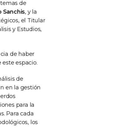
istemas de
o Sanchis
, y la
égicos, el Titular
lisis y Estudios,
ncia de haber
 este espacio.
álisis de
ón en la gestión
uerdos
iones para la
as. Para cada
dológicos, los