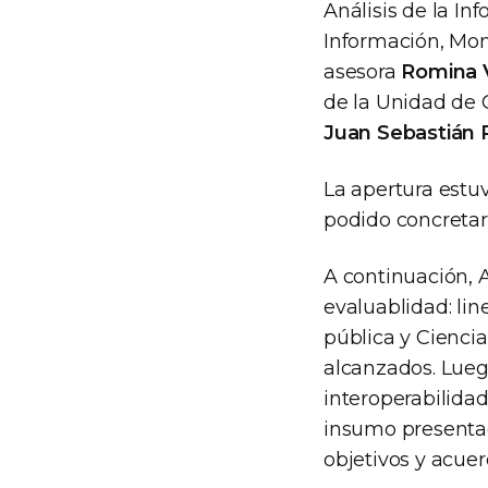
Análisis de la In
Información, Mon
asesora
Romina V
de la Unidad de 
Juan Sebastián
La apertura estu
podido concretar 
A continuación, 
evaluablidad: lin
pública y Ciencia
alcanzados. Lueg
interoperabilidad
insumo presentad
objetivos y acue