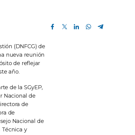
Compartir en Facebook
Compartir en Twitter
Compartir en Linkedin
Compartir en Whatsapp
Compartir en Telegram
estión (DNFCG) de
una nueva reunión
sito de reflejar
ste año.
rte de la SGyEP,
tor Nacional de
Directora de
tora de
nsejo Nacional de
n Técnica y