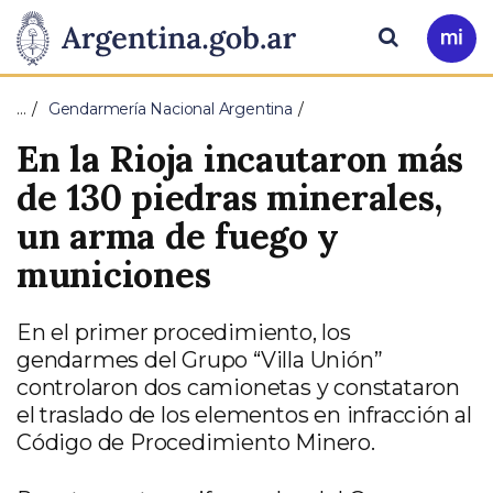
Pasar al contenido principal
Presidencia
Buscar
Ir
a
de
Mi
…
Gendarmería Nacional Argentina
Arg
la
En la Rioja incautaron más
Nación
de 130 piedras minerales,
un arma de fuego y
municiones
En el primer procedimiento, los
gendarmes del Grupo “Villa Unión”
controlaron dos camionetas y constataron
el traslado de los elementos en infracción al
Código de Procedimiento Minero.