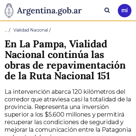
Pasar al contenido principal
Presidencia
Buscar
Ir
a
de
Mi
…
Vialidad Nacional
Arg
la
En La Pampa, Vialidad
Nación
Nacional continúa las
obras de repavimentación
de la Ruta Nacional 151
La intervención abarca 120 kilómetros del
corredor que atraviesa casi la totalidad de la
provincia. Representa una inversión
superior a los $5.600 millones y permitirá
recuperar las condiciones de seguridad y
mejorar la comunicación entre la Patagonia