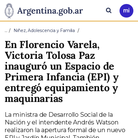
Pasar al contenido principal
Presidencia
Buscar
Ir
a
de
Mi
…
Niñez, Adolescencia y Familia
Arg
la
En Florencio Varela,
Nación
Victoria Tolosa Paz
inauguró un Espacio de
Primera Infancia (EPI) y
entregó equipamiento y
maquinarias
La ministra de Desarrollo Social de la
Nación y el intendente Andrés Watson
realizaron la apertura formal de un nuevo
EPI y Jardín Municipal. También