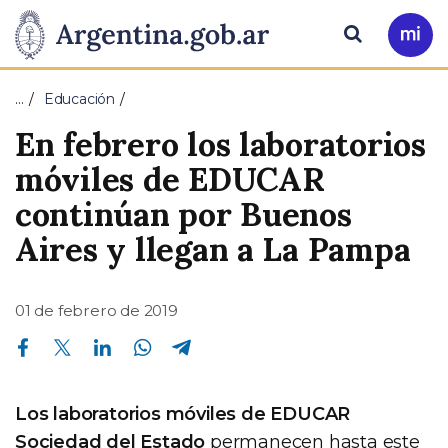
Pasar al contenido principal
Presidencia
Buscar
Ir
a
de
Mi
…
Educación
Arg
la
En febrero los laboratorios
Nación
móviles de EDUCAR
continúan por Buenos
Aires y llegan a La Pampa
01 de febrero de 2019
Compartir en Facebook
Compartir en Twitter
Compartir en Linkedin
Compartir en Whatsapp
Compartir en Telegram
Los laboratorios móviles de EDUCAR
Sociedad del Estado
permanecen hasta este