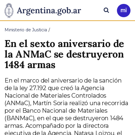
Pasar al contenido principal
Presidencia
Buscar
Ir
a
de
Mi
Ministerio de Justicia
Arg
la
En el sexto aniversario de
Nación
la ANMaC se destruyeron
1484 armas
En el marco del aniversario de la sanción
de la ley 27.192 que creó la Agencia
Nacional de Materiales Controlados
(ANMaC), Martín Soria realizó una recorrida
por el Banco Nacional de Materiales
(BANMaC), en el que se destruyeron 1484
armas. Acompañado por la directora
ejecutiva de la Agencia, Natasa Loizou, el