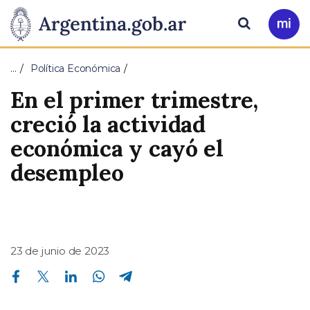
Pasar al contenido principal
Presidencia
Buscar
Ir
a
de
Mi
…
Política Económica
Arg
la
En el primer trimestre,
Nación
creció la actividad
económica y cayó el
desempleo
23 de junio de 2023
Compartir en Facebook
Compartir en Twitter
Compartir en Linkedin
Compartir en Whatsapp
Compartir en Telegram