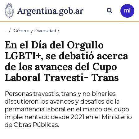
Pasar al contenido principal
Presidencia
Buscar
Ir
a
de
Mi
…
Género y Diversidad
Arg
la
En el Día del Orgullo
Nación
LGBTI+, se debatió acerca
de los avances del Cupo
Laboral Travesti- Trans
Personas travestis, trans y no binaries
discutieron los avances y desafíos de la
permanencia laboral en el marco del cupo
implementado desde 2021 en el Ministerio
de Obras Públicas.