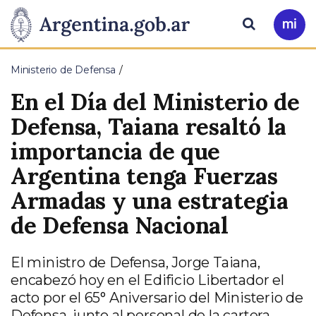
Pasar al contenido principal
Presidencia
Buscar
Ir
a
de
Mi
Ministerio de Defensa
Arg
la
En el Día del Ministerio de
Nación
Defensa, Taiana resaltó la
importancia de que
Argentina tenga Fuerzas
Armadas y una estrategia
de Defensa Nacional
El ministro de Defensa, Jorge Taiana,
encabezó hoy en el Edificio Libertador el
acto por el 65° Aniversario del Ministerio de
Defensa, junto al personal de la cartera,