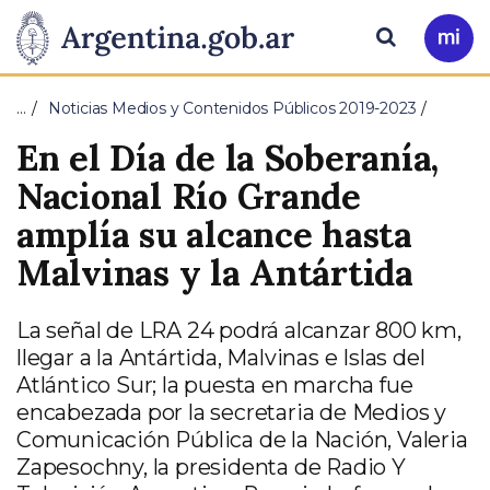
Pasar al contenido principal
Presidencia
Buscar
Ir
a
de
Mi
…
Noticias Medios y Contenidos Públicos 2019-2023
Arg
la
En el Día de la Soberanía,
Nación
Nacional Río Grande
amplía su alcance hasta
Malvinas y la Antártida
La señal de LRA 24 podrá alcanzar 800 km,
llegar a la Antártida, Malvinas e Islas del
Atlántico Sur; la puesta en marcha fue
encabezada por la secretaria de Medios y
Comunicación Pública de la Nación, Valeria
Zapesochny, la presidenta de Radio Y