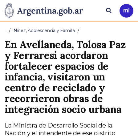
Pasar al contenido principal
Presidencia
Buscar
Ir
a
de
Mi
…
Niñez, Adolescencia y Familia
Arg
la
En Avellaneda, Tolosa Paz
Nación
y Ferraresi acordaron
fortalecer espacios de
infancia, visitaron un
centro de reciclado y
recorrieron obras de
integración socio urbana
La Ministra de Desarrollo Social de la
Nación y el intendente de ese distrito