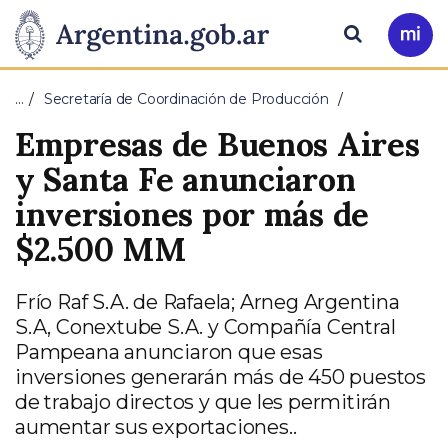
Pasar al contenido principal
Presidencia
Buscar
Ir
a
de
Mi
…
Secretaría de Coordinación de Producción
Arg
la
Empresas de Buenos Aires
Nación
y Santa Fe anunciaron
inversiones por más de
$2.500 MM
Frío Raf S.A. de Rafaela; Arneg Argentina
S.A, Conextube S.A. y Compañía Central
Pampeana anunciaron que esas
inversiones generarán más de 450 puestos
de trabajo directos y que les permitirán
aumentar sus exportaciones..