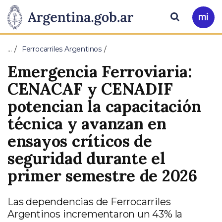
Pasar al contenido principal
Presidencia
Buscar
Ir
a
de
Mi
…
Ferrocarriles Argentinos
Arg
la
Emergencia Ferroviaria:
Nación
CENACAF y CENADIF
potencian la capacitación
técnica y avanzan en
ensayos críticos de
seguridad durante el
primer semestre de 2026
Las dependencias de Ferrocarriles
Argentinos incrementaron un 43% la