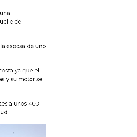
 una
uelle de
 la esposa de uno
costa ya que el
as y su motor se
ntes a unos 400
lud.