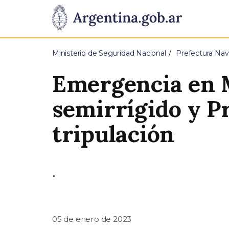
Pasar al contenido principal
Presidencia
de
Ministerio de Seguridad Nacional
Prefectura Nav
la
Emergencia en M
Nación
semirrígido y Pr
tripulación
.
05 de enero de 2023