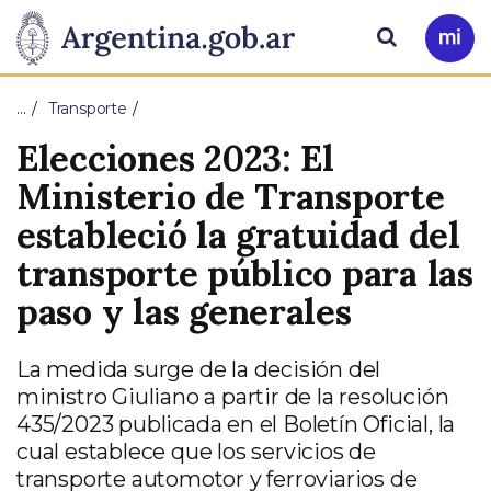
Pasar al contenido principal
Presidencia
Buscar
Ir
a
de
Mi
…
Transporte
Arg
la
Elecciones 2023: El
Nación
Ministerio de Transporte
estableció la gratuidad del
transporte público para las
paso y las generales
La medida surge de la decisión del
ministro Giuliano a partir de la resolución
435/2023 publicada en el Boletín Oficial, la
cual establece que los servicios de
transporte automotor y ferroviarios de