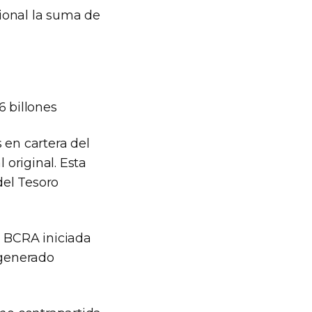
ional la suma de
6 billones
s en cartera del
original. Esta
del Tesoro
l BCRA iniciada
 generado