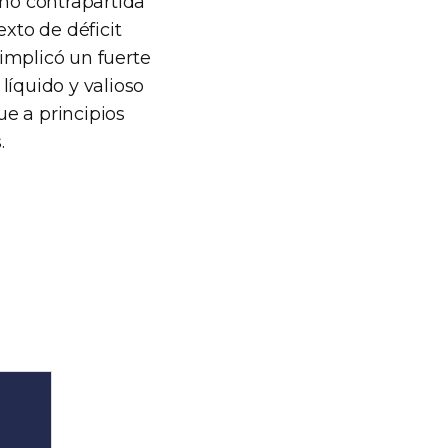
omo contrapartida
xto de déficit
 implicó un fuerte
líquido y valioso
ue a principios
.