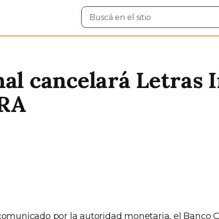
Buscar
en
el
sitio
al cancelará Letras I
CRA
comunicado por la autoridad monetaria, el Banco Ce